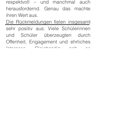
respektvoll – und manchmal auch
herausfordernd. Genau das machte
ihren Wert aus.
Die Rückmeldungen fielen insgesamt
sehr positiv aus: Viele Schülerinnen
und Schüler überzeugten durch
Offenheit, Engagement und ehrliches
Interesse. Gleichzeitig gab es
konstruktive Kritik – etwa zur
Körpersprache, zur klareren
Darstellung eigener Stärken oder zur
Vorbereitung auf typische Fragen.
Diese Hinweise waren ausdrücklich
als Einladung zur Weiterentwicklung
gedacht, nicht als Bewertung.
Fazit: Das Bewerberspiel „Potenziale
treffen Zukunft“ war mehr als
Berufsorientierung. Es war ein Training
für Selbstreflexion, Kommunikation und
Verantwortung – Kompetenzen, die
weit über das erste